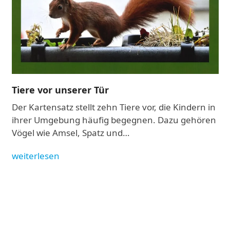
keys
to
access
the
carousel
navigation
buttons
Tiere vor unserer Tür
Der Kartensatz stellt zehn Tiere vor, die Kindern in
ihrer Umgebung häufig begegnen. Dazu gehören
Vögel wie Amsel, Spatz und…
weiterlesen