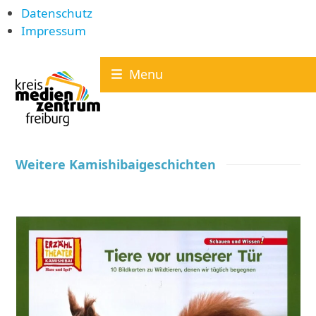
Datenschutz
Impressum
Skip
Menu
to
content
Weitere Kamishibaigeschichten
Use
the
left
and
right
arrow