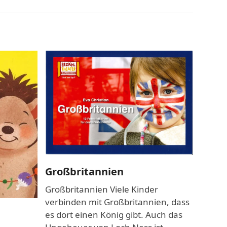
Großbritannien
Öste
Großbritannien Viele Kinder
Österr
verbinden mit Großbritannien, dass
Landsc
es dort einen König gibt. Auch das
abwech