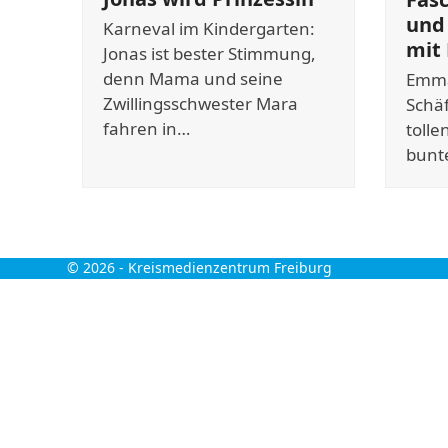
und 
Karneval im Kindergarten:
mit
Jonas ist bester Stimmung,
denn Mama und seine
Emma
Zwillingsschwester Mara
Schä
fahren in…
tolle
bunt
© 2026 -
Kreismedienzentrum Freiburg