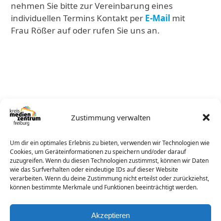
nehmen Sie bitte zur Vereinbarung eines
individuellen Termins Kontakt per
E-Mail
mit
Frau Rößer auf oder rufen Sie uns an.
Sie haben Fragen?
Zustimmung verwalten
Unser Verleihteam ist für Sie da.
Um dir ein optimales Erlebnis zu bieten, verwenden wir Technologien wie
Telefon +49 761-2780-76
Cookies, um Geräteinformationen zu speichern und/oder darauf
zuzugreifen. Wenn du diesen Technologien zustimmst, können wir Daten
E-Mail
kontakt@kmz-freiburg.de
wie das Surfverhalten oder eindeutige IDs auf dieser Website
verarbeiten. Wenn du deine Zustimmung nicht erteilst oder zurückziehst,
können bestimmte Merkmale und Funktionen beeinträchtigt werden.
Das könnte Ihnen auch gefallen!
Akzeptieren