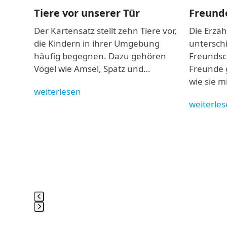
Freund
the
Tiere vor unserer Tür
carousel
Die Erzäh
Der Kartensatz stellt zehn Tiere vor,
navigation
unterschi
die Kindern in ihrer Umgebung
buttons
Freundsch
häufig begegnen. Dazu gehören
Freunde 
Vögel wie Amsel, Spatz und…
wird
wie sie m
es
weiterlesen
rben
weiterle
ken…
Press