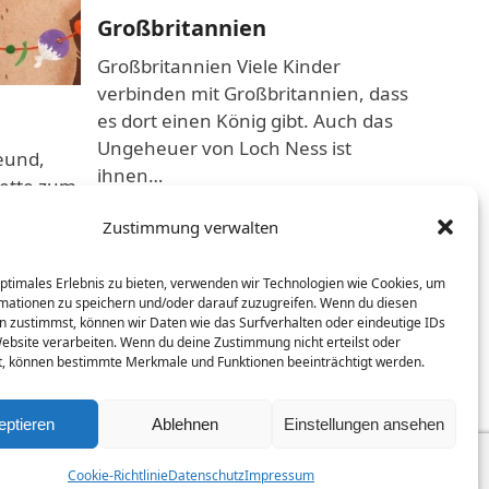
Großbritannien
Öste
Großbritannien Viele Kinder
Österr
verbinden mit Großbritannien, dass
Landsc
es dort einen König gibt. Auch das
abwech
Ungeheuer von Loch Ness ist
Fotobi
eund,
ihnen…
Land i
ette zum
rere
weiterlesen
weiter
Zustimmung verwalten
eln
optimales Erlebnis zu bieten, verwenden wir Technologien wie Cookies, um
mationen zu speichern und/oder darauf zuzugreifen. Wenn du diesen
n zustimmst, können wir Daten wie das Surfverhalten oder eindeutige IDs
Website verarbeiten. Wenn du deine Zustimmung nicht erteilst oder
t, können bestimmte Merkmale und Funktionen beeinträchtigt werden.
eptieren
Ablehnen
Einstellungen ansehen
Cookie-Richtlinie
Datenschutz
Impressum