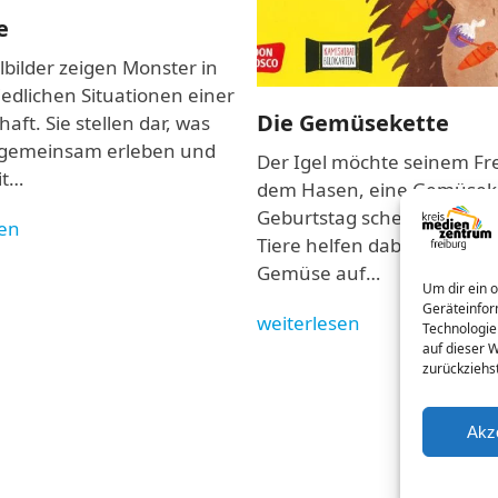
e
lbilder zeigen Monster in
edlichen Situationen einer
Die Gemüsekette
aft. Sie stellen dar, was
gemeinsam erleben und
Der Igel möchte seinem Fr
it…
dem Hasen, eine Gemüsek
Geburtstag schenken. Meh
sen
Tiere helfen dabei und fäd
Gemüse auf…
Um dir ein 
Geräteinfor
weiterlesen
Technologie
auf dieser 
zurückziehs
Akz