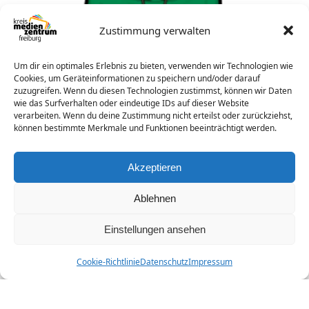
Zustimmung verwalten
Um dir ein optimales Erlebnis zu bieten, verwenden wir Technologien wie
Dr. Michael Schnirch
Cookies, um Geräteinformationen zu speichern und/oder darauf
Pädagogischer Berater
zuzugreifen. Wenn du diesen Technologien zustimmst, können wir Daten
wie das Surfverhalten oder eindeutige IDs auf dieser Website
Nach dem Staatsexamen in Biologie und
verarbeiten. Wenn du deine Zustimmung nicht erteilst oder zurückziehst,
Geographie und der Promotion zum Thema
können bestimmte Merkmale und Funktionen beeinträchtigt werden.
"Einsatz interaktiver Lehr- und Lernmedien"
im Projekt WEBGEO arbeitete Michael
Akzeptieren
Schnirch am Grimmelshausen-Gymnasium in
Offenburg und der Deutschen…
Ablehnen
mehr lesen
Einstellungen ansehen
Cookie-Richtlinie
Datenschutz
Impressum
© 2026 -
Kreismedienzentrum Freiburg