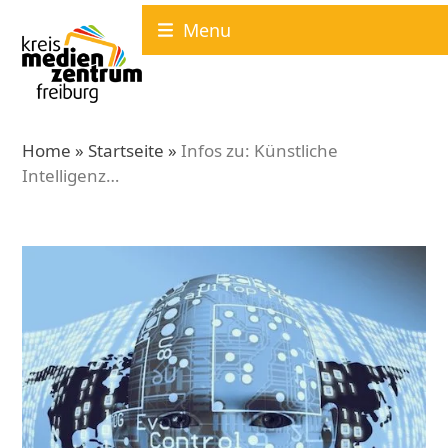
Skip
Menu
to
content
Home
»
Startseite
»
Infos zu: Künstliche
Intelligenz…