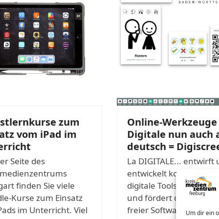
bstlernkurse zum
Online-Werkzeuge
atz vom iPad im
Digitale nun auch 
rricht
deutsch = Digiscre
er Seite des
La DIGITALE... entwirft
tmedienzentrums
entwickelt kostenlose
gart finden Sie viele
digitale Tools für Lehrer
le-Kurse zum Einsatz
und fördert den Einsatz
Pads im Unterricht. Viel
freier Software im
Um dir ein 