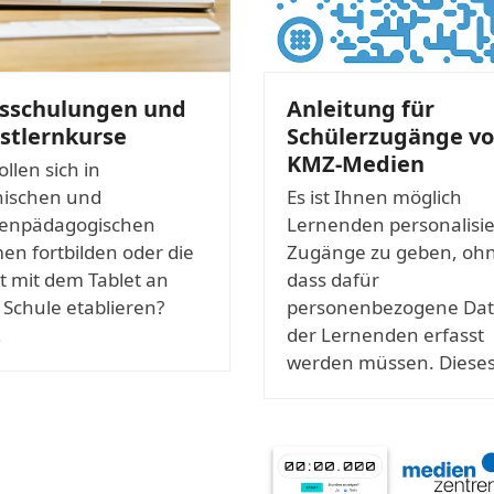
isschulungen und
Anleitung für
stlernkurse
Schülerzugänge v
KMZ-Medien
ollen sich in
nischen und
Es ist Ihnen möglich
enpädagogischen
Lernenden personalisie
n fortbilden oder die
Zugänge zu geben, oh
t mit dem Tablet an
dass dafür
 Schule etablieren?
personenbezogene Da
…
der Lernenden erfasst
werden müssen. Diese