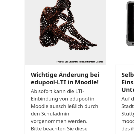
Wichtige Änderung bei
Sel
edupool-LTI in Moodle!
Eins
Unte
Ab sofort kann die LTI-
Einbindung von edupool in
Auf d
Moodle ausschließlich durch
Stad
den Schuladmin
Stutt
vorgenommen werden.
mood
Bitte beachten Sie diese
des i