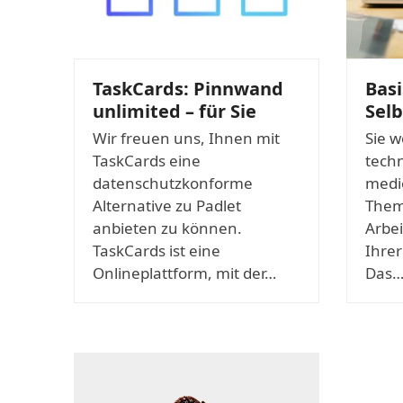
TaskCards: Pinnwand
Bas
unlimited – für Sie
Selb
Wir freuen uns, Ihnen mit
Sie w
TaskCards eine
tech
datenschutzkonforme
medi
Alternative zu Padlet
Theme
anbieten zu können.
Arbei
TaskCards ist eine
Ihrer
Onlineplattform, mit der…
Das