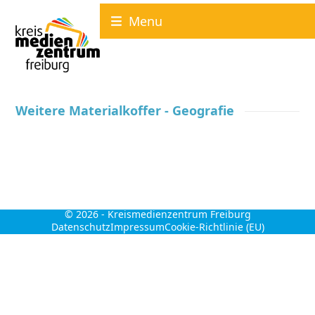
Skip
Menu
to
content
Weitere Materialkoffer - Geografie
© 2026 -
Kreismedienzentrum Freiburg
Datenschutz
Impressum
Cookie-Richtlinie (EU)