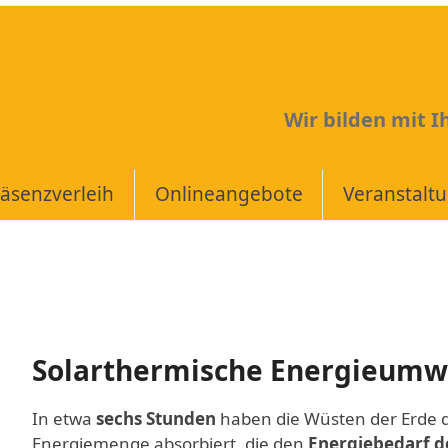
Wir bilden mit 
äsenzverleih
Onlineangebote
Veranstalt
Solarthermische Energieum
In etwa
sechs Stunden
haben die Wüsten der Erde 
Energiemenge absorbiert, die den
Energiebedarf d