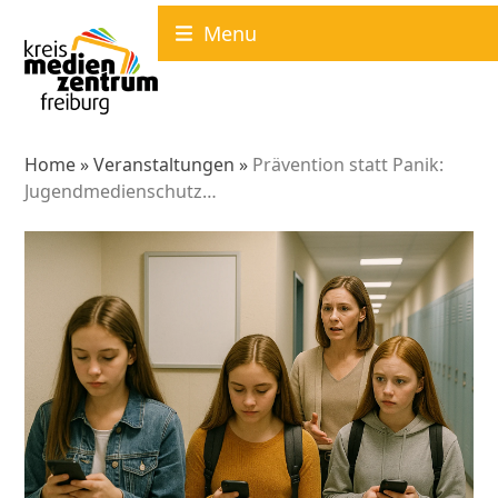
Skip
Menu
to
content
Home
»
Veranstaltungen
»
Prävention statt Panik:
Jugendmedienschutz…