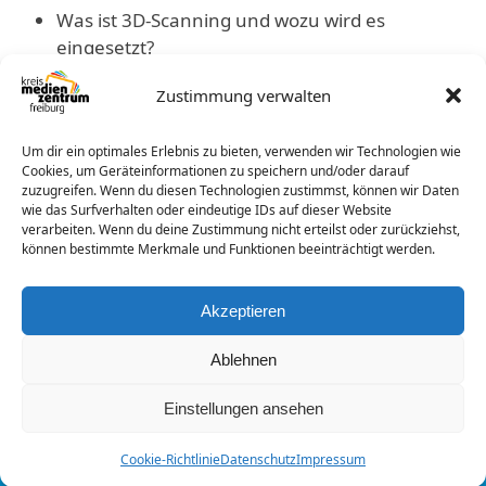
Was ist 3D-Scanning und wozu wird es
eingesetzt?
Wie funktioniert ein 3D-Scanner?
Zustimmung verwalten
Einführung in das Gerät EinScan Pro V2 vor Ort
Hands-on … Möglichkeiten und
Um dir ein optimales Erlebnis zu bieten, verwenden wir Technologien wie
Einschränkungen selbst kennenlernen!
Cookies, um Geräteinformationen zu speichern und/oder darauf
zuzugreifen. Wenn du diesen Technologien zustimmst, können wir Daten
wie das Surfverhalten oder eindeutige IDs auf dieser Website
verarbeiten. Wenn du deine Zustimmung nicht erteilst oder zurückziehst,
können bestimmte Merkmale und Funktionen beeinträchtigt werden.
Buchungen
Akzeptieren
Buchungen sind für diese Veranstaltung nicht
mehr möglich.
Ablehnen
Einstellungen ansehen
vor
zurück
next
previous
© 2026 -
Kreismedienzentrum Freiburg
Cookie-Richtlinie
Datenschutz
Impressum
post:
post:
Datenschutz
Impressum
Cookie-Richtlinie (EU)