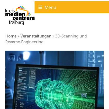
Skip
Menu
to
content
Home
»
Veranstaltungen
»
3D-Scanning und
Reverse-Engineering