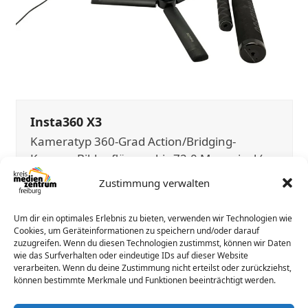
keys
to
access
the
carousel
navigation
buttons
Insta360 X3
Kameratyp 360-Grad Action/Bridging-
Kamera Bildauflösung bis 72,0 Megapixel (z.
B. 11 968 × 5 984 Bildpunkte) Megapixel
Zustimmung verwalten
(effektiv) 72 MP (auch angegeben: 48 MP
Sensor) Video-Auflösung • 360°-Modus: z. B.
Um dir ein optimales Erlebnis zu bieten, verwenden wir Technologien wie
5.760…
Cookies, um Geräteinformationen zu speichern und/oder darauf
zuzugreifen. Wenn du diesen Technologien zustimmst, können wir Daten
wie das Surfverhalten oder eindeutige IDs auf dieser Website
verarbeiten. Wenn du deine Zustimmung nicht erteilst oder zurückziehst,
können bestimmte Merkmale und Funktionen beeinträchtigt werden.