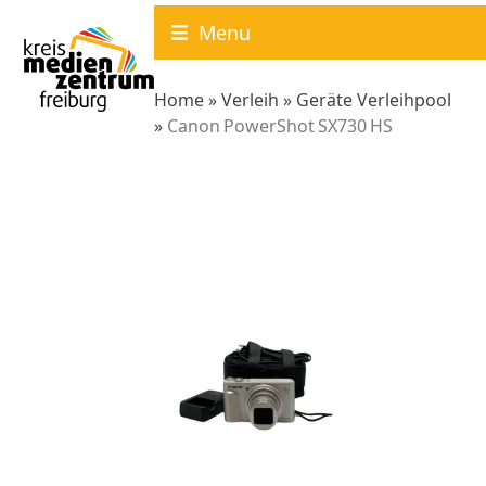
Skip
Menu
to
content
Home
»
Verleih
»
Geräte Verleihpool
»
Canon PowerShot SX730 HS