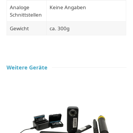
Analoge
Keine Angaben
Schnittstellen
Gewicht
ca. 300g
Weitere Geräte
Use
the
left
and
right
arrow