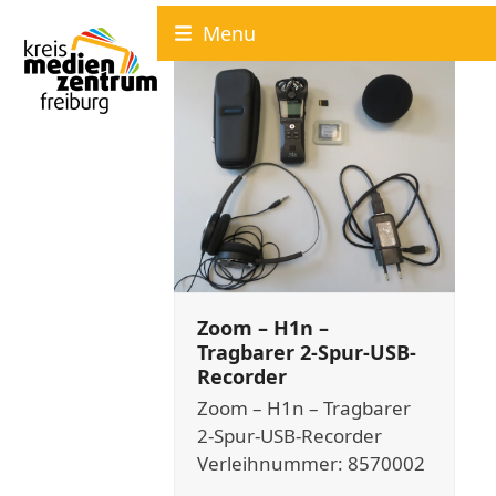
Skip
Menu
to
content
Zoom – H1n –
Tragbarer 2-Spur-USB-
Recorder
Zoom – H1n – Tragbarer
2-Spur-USB-Recorder
Verleihnummer: 8570002