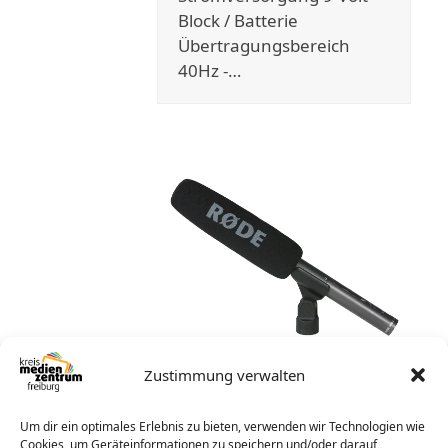
Block / Batterie
Übertragungsbereich
40Hz -…
Zustimmung verwalten
Mikrofon Rode NTG2
Um dir ein optimales Erlebnis zu bieten, verwenden wir Technologien wie
Cookies, um Geräteinformationen zu speichern und/oder darauf
Mikrofonart Kondensator