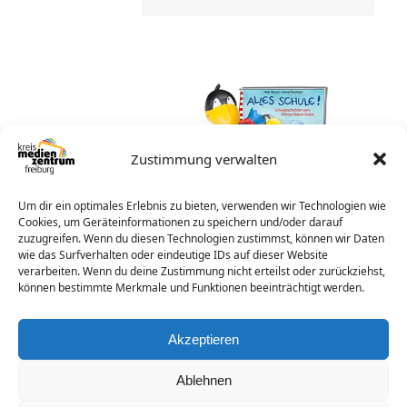
Zustimmung verwalten
Um dir ein optimales Erlebnis zu bieten, verwenden wir Technologien wie
Cookies, um Geräteinformationen zu speichern und/oder darauf
zuzugreifen. Wenn du diesen Technologien zustimmst, können wir Daten
Alles Schule!
wie das Surfverhalten oder eindeutige IDs auf dieser Website
Der kleine Rabe Socke hat
verarbeiten. Wenn du deine Zustimmung nicht erteilst oder zurückziehst,
können bestimmte Merkmale und Funktionen beeinträchtigt werden.
nicht nur eine Schultüte
bekommen und einen
schönen Einschulungstag
Akzeptieren
erlebt…
Ablehnen